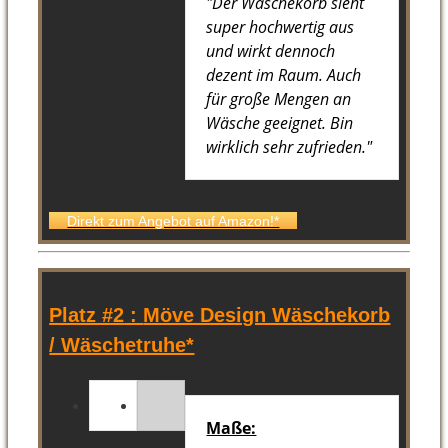
"Der Wäschekorb sieht
super hochwertig aus
und wirkt dennoch
dezent im Raum. Auch
für große Mengen an
Wäsche geeignet. Bin
wirklich sehr zufrieden."
Direkt zum Angebot auf Amazon!*
Platz #2
:
Möve Design Wäschekorb
/ Wäschetruhe*
Maße: