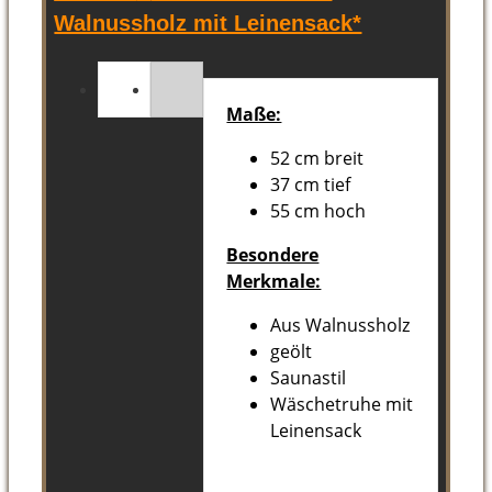
Walnussholz mit Leinensack*
Maße:
52 cm breit
37 cm tief
55 cm hoch
Besondere
Merkmale:
Aus Walnussholz
geölt
Saunastil
Wäschetruhe mit
Leinensack