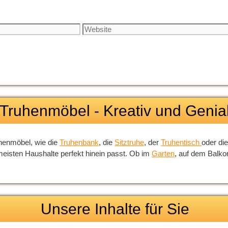
Website
Truhenmöbel - Kreativ und Genia
ruhenmöbel, wie die
Truhenbank
, die
Sitztruhe
, der
Truhentisch
oder di
e meisten Haushalte perfekt hinein passt. Ob im
Garten
, auf dem Balko
Unsere Inhalte für Sie